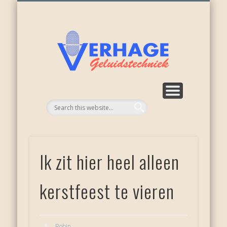
ONZE ACTIVITEITEN
WEER NIEUWKOOP
APPARATUUR
RECENSIES
OVER ONS
DIENSTEN
HOME
Verhage
geluid
Ik zit hier heel alleen
kerstfeest te vieren
Robin