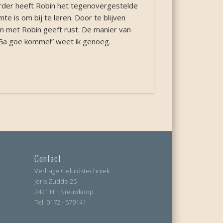
 Verder heeft Robin het tegenovergestelde
te is om bij te leren. Door te blijven
en met Robin geeft rust. De manier van
“Ga goe komme!” weet ik genoeg.
Contact
Verhage Geluidstechniek
Joris Zudde 25
2421 HH Nieuwkoop
Tel. 0172 - 579141