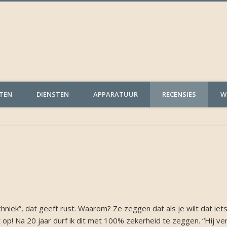
age geluid
ITEN
DIENSTEN
APPARATUUR
RECENSIES
W
niek”, dat geeft rust. Waarom? Ze zeggen dat als je wilt dat iet
t op! Na 20 jaar durf ik dit met 100% zekerheid te zeggen. “Hij ver