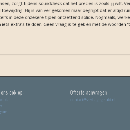
nsen, zorgt tijdens soundcheck dat het precies is zoals jij wilt.
 toewijding. Hij is van ver gekomen maar begrijpt dat er altijd ruim
 zelfs in deze onzekere tijden ontzettend solide. Nogmaals, werk
 iets extra’s te doen. Geen vraag is te gek en met de woorden 
 ons ook op:
Offerte aanvragen
book
contact@verhagegeluid.nl
er
gram