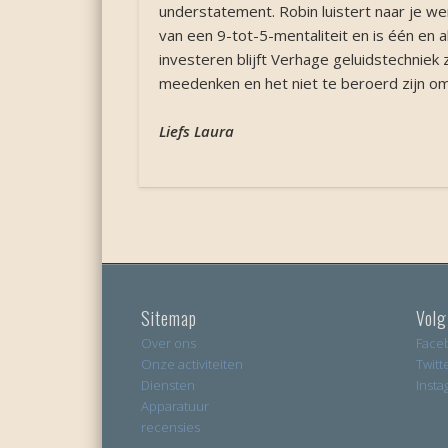
understatement. Robin luistert naar je we
van een 9-tot-5-mentaliteit en is één en al
investeren blijft Verhage geluidstechniek
meedenken en het niet te beroerd zijn om
Liefs Laura
Sitemap
Volg
Over ons
Face
Onze activiteiten
Twitt
Diensten
Insta
Apparatuur
recensies