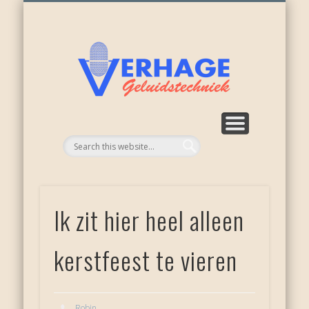
ONZE ACTIVITEITEN
WEER NIEUWKOOP
APPARATUUR
RECENSIES
OVER ONS
DIENSTEN
HOME
Verhage
geluid
Ik zit hier heel alleen
kerstfeest te vieren
Robin