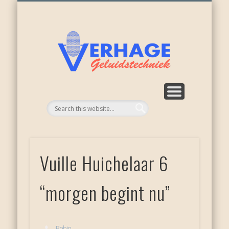
ONZE ACTIVITEITEN
WEER NIEUWKOOP
APPARATUUR
RECENSIES
OVER ONS
DIENSTEN
HOME
Verhage
geluid
Vuille Huichelaar 6
“morgen begint nu”
Robin