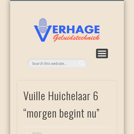
ONZE ACTIVITEITEN
WEER NIEUWKOOP
APPARATUUR
RECENSIES
OVER ONS
DIENSTEN
HOME
Verhage
geluid
Vuille Huichelaar 6
“morgen begint nu”
Robin