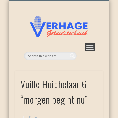
ONZE ACTIVITEITEN
WEER NIEUWKOOP
APPARATUUR
RECENSIES
OVER ONS
DIENSTEN
HOME
Verhage
geluid
Vuille Huichelaar 6
“morgen begint nu”
Robin