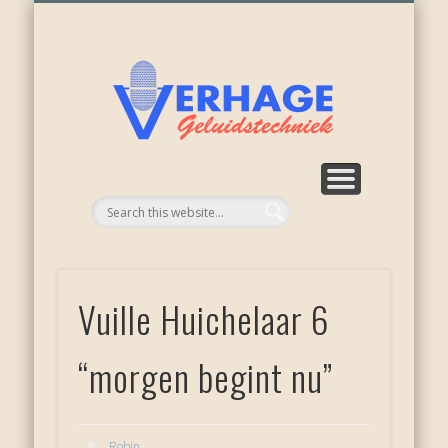
ONZE ACTIVITEITEN
WEER NIEUWKOOP
APPARATUUR
RECENSIES
OVER ONS
DIENSTEN
HOME
Verhage
geluid
Vuille Huichelaar 6
“morgen begint nu”
Robin