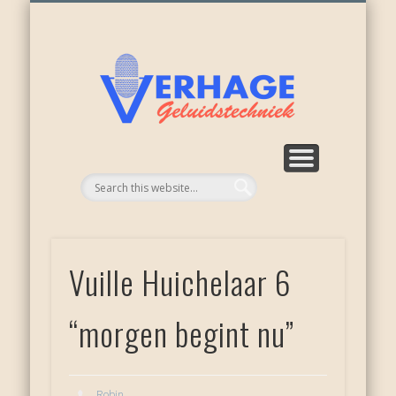
ONZE ACTIVITEITEN
WEER NIEUWKOOP
APPARATUUR
RECENSIES
OVER ONS
DIENSTEN
HOME
Verhage
geluid
Vuille Huichelaar 6
“morgen begint nu”
Robin