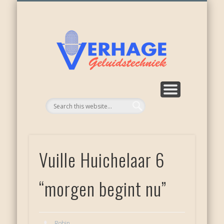
ONZE ACTIVITEITEN
WEER NIEUWKOOP
APPARATUUR
RECENSIES
OVER ONS
DIENSTEN
HOME
Verhage
geluid
Vuille Huichelaar 6
“morgen begint nu”
Robin