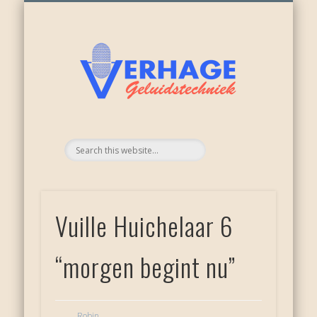
ONZE ACTIVITEITEN
WEER NIEUWKOOP
APPARATUUR
RECENSIES
OVER ONS
DIENSTEN
HOME
Verhage
geluid
Vuille Huichelaar 6
“morgen begint nu”
Robin