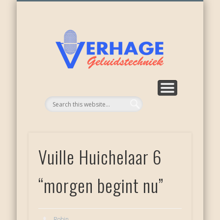
ONZE ACTIVITEITEN
WEER NIEUWKOOP
APPARATUUR
RECENSIES
OVER ONS
DIENSTEN
HOME
Verhage
geluid
Vuille Huichelaar 6
“morgen begint nu”
Robin