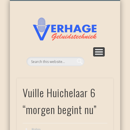
ONZE ACTIVITEITEN
WEER NIEUWKOOP
APPARATUUR
RECENSIES
OVER ONS
DIENSTEN
HOME
Verhage
geluid
Vuille Huichelaar 6
“morgen begint nu”
Robin