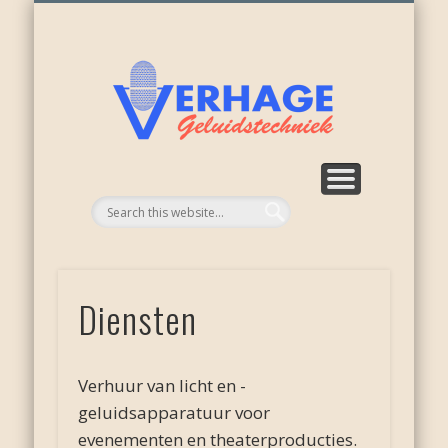
ONZE ACTIVITEITEN
WEER NIEUWKOOP
APPARATUUR
RECENSIES
OVER ONS
DIENSTEN
HOME
Verhage
geluid
Diensten
Verhuur van licht en -
geluidsapparatuur voor
evenementen en theaterproducties.