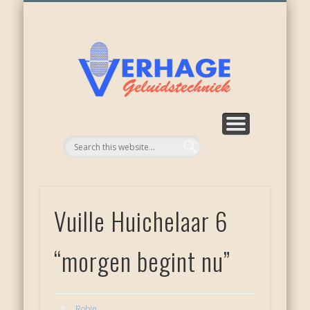
ONZE ACTIVITEITEN
WEER NIEUWKOOP
APPARATUUR
RECENSIES
OVER ONS
DIENSTEN
HOME
Verhage
geluid
Vuille Huichelaar 6
“morgen begint nu”
Robin